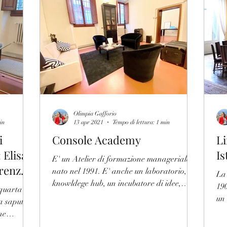
Life & Business Mentoring
Life & Business Coaching
Prodotti in pelle
Area sicurezza
Area direzionale
 poli-funzionale
Olimpia Gafforio
in
13 apr 2021
Tempo di lettura: 1 min
i
Console Academy
Li
 Elisa
Is
E' un Atelier di formazione manageriale
irenze
nato nel 1991. E' anche un laboratorio, un
La 
knowldege hub, un incubatore di idee,
190
 quarta
progetti e...
un
va saputo
gen
ne