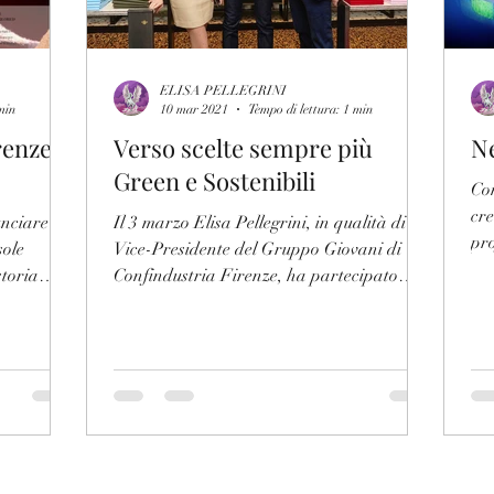
ELISA PELLEGRINI
min
10 mar 2021
Tempo di lettura: 1 min
renze
Verso scelte sempre più
N
Green e Sostenibili
Co
cr
unciare la
Il 3 marzo Elisa Pellegrini, in qualità di
pro
sole
Vice-Presidente del Gruppo Giovani di
sol
toria
Confindustria Firenze, ha partecipato
all'inaugurazione...