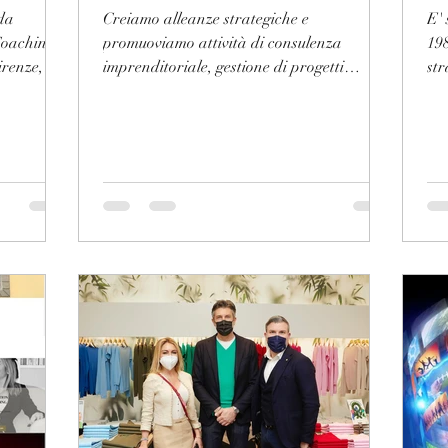
nda
Creiamo alleanze strategiche e
E' 
Coaching.
promuoviamo attività di consulenza
198
irenze,
imprenditoriale, gestione di progetti
str
specifici e selezione di...
ita