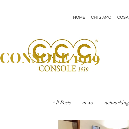
HOME
CHI SIAMO
COSA
CONSOLE 1919
All Posts
news
networking
Carlo Console Consulting