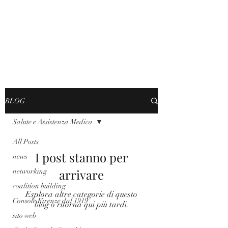
BLOG
Salute e Assistenza Medica
All Posts
I post stanno per
news
arrivare
networking
coalition building
Esplora altre categorie di questo
Console Firenze dal 1919
blog o ritorna qui più tardi.
sito web