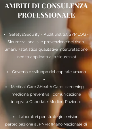
Firenze University Press
AMBITI DI CONSULENZA
Iveco
PROFESSIONALE
Meyer
Merk Serono
Provincia di Belluno
Safety&Security - Audit lnstitut SYMLOG -
Sigiltech
Sicurezza, analisi e prevenzione dei rischi
Università di Firenze
umani. (statistica qualitativa interpretazione
Tower Watson, già Wattson Waytt
inedita applicata alla sicurezza)
Wind
Governo e sviluppo del capitale umano
Medical Care &Health Care: screening -
medicina preventiva, comunicazione
integrata Ospedale-Medico-Paziente
Laboratori per strategie e vision:
partecipazione al PNRR (Piano Nazionale di