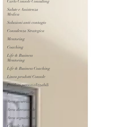
Carlo Console Consulting
Salute e Assistenza
Medica
Soluzioni anti-contagio
Consulenza Strategica
Mentoring
Coaching
Life & Business
Mentoring
Life & Business Coaching
Linea prodotti Console
Prodotti personalizzabili
Prodotti in pelle
Area sicurezza
Area direzionale
Area segnaletica
Console Academy