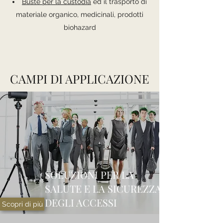
Buste per la custodia
ed il trasporto di
materiale organico, medicinali, prodotti
biohazard
CAMPI DI APPLICAZIONE
SOLUZIONI PER LA
SALUTE E LA SICUREZZA
DEGLI ACCESSI
Scopri di più